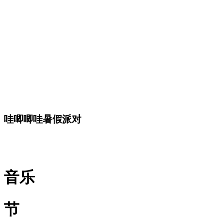
哇唧唧哇暑假派对
音乐
节