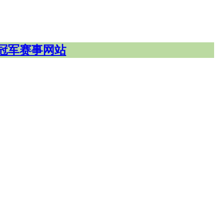
赛冠军赛事网站