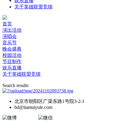
娱乐直播
关于英雄联盟竞猜
首页
演出活动
演唱会
音乐节
晚会盛典
校园活动
节目制作
娱乐直播
关于英雄联盟竞猜
Search results
北京市朝阳区广渠东路1号院3-2-1
bd@tiantaiyule.com
微博
微信