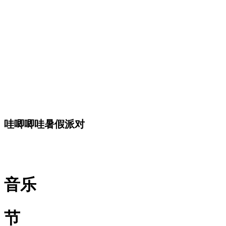
哇唧唧哇暑假派对
音乐
节