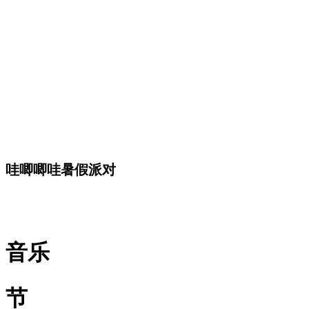
哇唧唧哇暑假派对
音乐
节