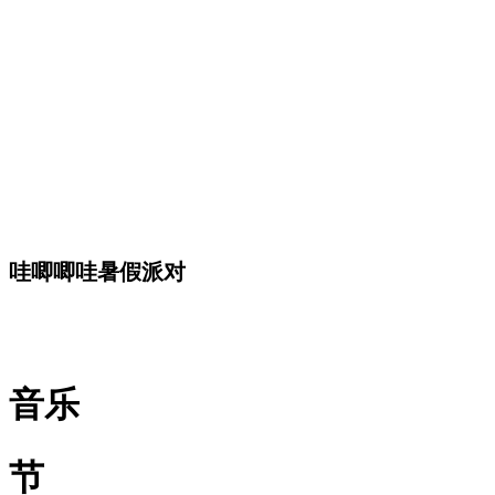
哇唧唧哇暑假派对
音乐
节