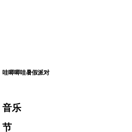
哇唧唧哇暑假派对
音乐
节