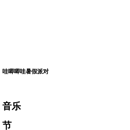
哇唧唧哇暑假派对
音乐
节