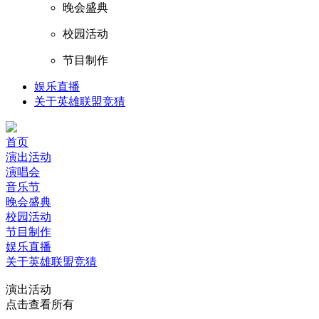
晚会盛典
校园活动
节目制作
娱乐直播
关于英雄联盟竞猜
首页
演出活动
演唱会
音乐节
晚会盛典
校园活动
节目制作
娱乐直播
关于英雄联盟竞猜
演出活动
点击查看所有