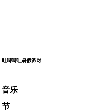
哇唧唧哇暑假派对
音乐
节