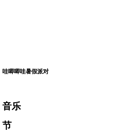
哇唧唧哇暑假派对
音乐
节