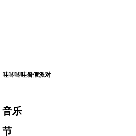
哇唧唧哇暑假派对
音乐
节